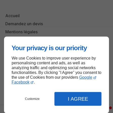
Accueil
Demandez un devis
Mentions légales
Plan du site
Your privacy is our priority
We use Cookies to improve user experience by
Haut de page
personalising content and ads, as well as
analyzing traffic and optimizing social networks
functionalities. By clicking "I Agree" you consent to
the use of Cookies from our providers
Google
Facebook
.
I AGREE
Customize